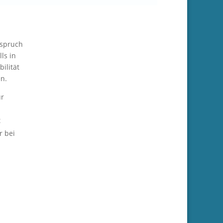
nspruch
ls in
ilität
en.
ür
t
r bei