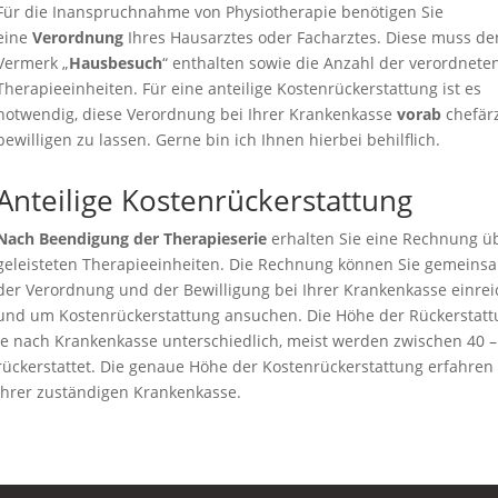
Für die Inanspruchnahme von Physiotherapie benötigen Sie
eine
Verordnung
Ihres Hausarztes oder Facharztes. Diese muss de
Vermerk „
Hausbesuch
“ enthalten sowie die Anzahl der verordnete
Therapieeinheiten. Für eine anteilige Kostenrückerstattung ist es
notwendig, diese Verordnung bei Ihrer Krankenkasse
vorab
chefärz
bewilligen zu lassen. Gerne bin ich Ihnen hierbei behilflich.
Anteilige Kostenrückerstattung
Nach Beendigung der Therapieserie
erhalten Sie eine Rechnung ü
geleisteten Therapieeinheiten. Die Rechnung können Sie gemeins
der Verordnung und der Bewilligung bei Ihrer Krankenkasse einre
und um Kostenrückerstattung ansuchen. Die Höhe der Rückerstattu
je nach Krankenkasse unterschiedlich, meist werden zwischen 40 
rückerstattet. Die genaue Höhe der Kostenrückerstattung erfahren 
Ihrer zuständigen Krankenkasse.