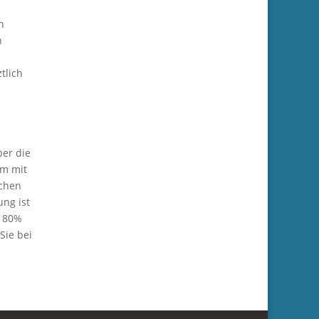
n
n
tlich
ber die
am mit
ichen
ng ist
– 80%
Sie bei