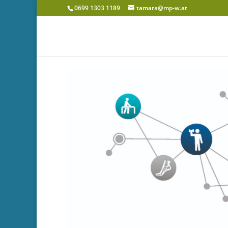
0699 1303 1189
tamara@mp-w.at